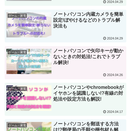
2024.04.29
ノートパソコン内蔵カメラを簡単
ゲーム・家電
設定!ぼやけるなどのトラブル解
決法も
2024.04.29
ノートパソコンで矢印キーが動か
ゲーム・家電
ないときの対処法!これでトラブ
ル解決!
2024.04.26
ノートパソコンやchromebookが
ゲーム・家電
イヤホンを認識しない!?有線の対
処法や設定方法も解説!
2024.04.17
ノートパソコンを郵送する方法
ゲーム・家電
は!?郵便局の手順や梱包材も解