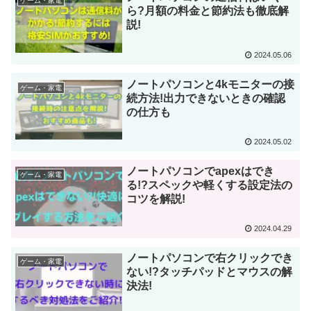
ゲーム・家電
ら?月額の料金と節約法も徹底解
説!
2024.05.06
ノートパソコンと4kモニターの接
ゲーム・家電
続方法!出力できないときの確認
の仕方も
2024.05.02
ノートパソコンでapexはでき
ゲーム・家電
る!?スペックや軽くする設定法の
コツを解説!
2024.04.29
ノートパソコンで右クリックでき
ゲーム・家電
ない!?タッチパッドとマウスの解
決法!