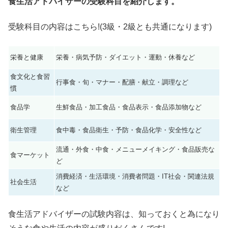
食生活アドバイザーの受験科目を紹介します。
受験科目の内容はこちら!(3級・2級とも共通になります)
栄養と健康
栄養・病気予防・ダイエット・運動・休養など
食文化と食習
行事食・旬・マナー・配膳・献立・調理など
慣
食品学
生鮮食品・加工食品・食品表示・食品添加物など
衛生管理
食中毒・食品衛生・予防・食品化学・安全性など
流通・外食・中食・メニューメイキング・食品販売な
食マーケット
ど
消費経済・生活環境・消費者問題・IT社会・関連法規
社会生活
など
食生活アドバイザーの試験内容は、知っておくと為になり