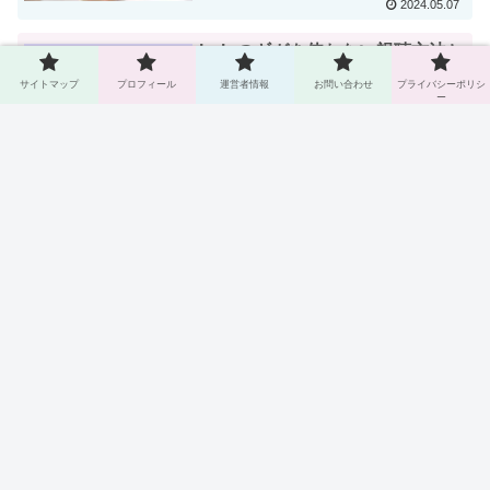
2024.05.07
huluのギガを使わない視聴方法と
動画配信系
は!?便利なダウンロード機能など
サイトマップ
プロフィール
運営者情報
お問い合わせ
プライバシーポリシ
解説!
ー
2024.05.07
次のページ
1
2
3
…
79
オンライン総合研究所
サイトマップ
プロフィール