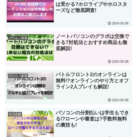
は受かる?ホロライブやホロスタ
ーズなど徹底調査!
2024.05.08
ノートパソコンのグラボは交換で
ゲーム・家電
きる?対処法とおすすめ商品も徹
底解説!
2024.05.08
バトルフロント2のオンラインは
ゲーム・家電
無料!?オンラインのやり方とオフ
ライン2人プレイも解説!
2024.05.08
パソコンの分割払いは学生もでき
生活全般
る!?ローンや審査は?手数料無料
の裏技も!