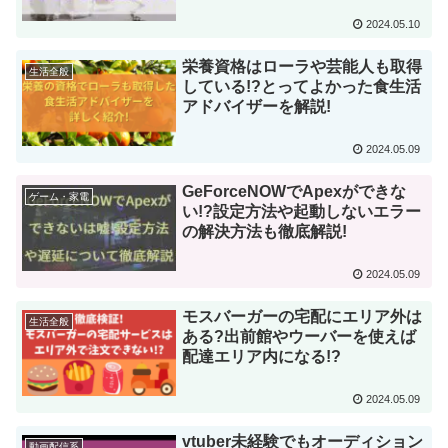
2024.05.10
栄養資格はローラや芸能人も取得
生活全般
している!?とってよかった食生活
アドバイザーを解説!
2024.05.09
GeForceNOWでApexができな
ゲーム・家電
い!?設定方法や起動しないエラー
の解決方法も徹底解説!
2024.05.09
モスバーガーの宅配にエリア外は
生活全般
ある?出前館やウーバーを使えば
配達エリア内になる!?
2024.05.09
vtuber未経験でもオーディション
動画配信系