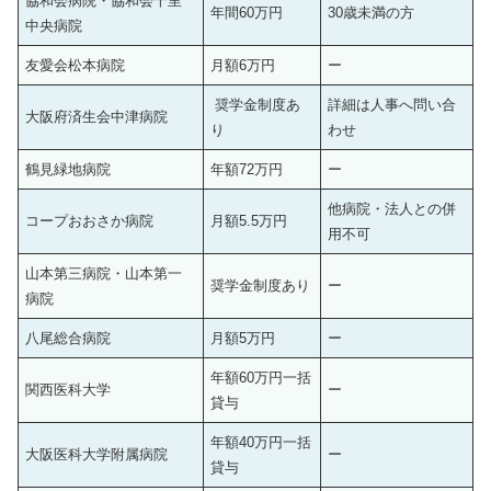
協和会病院・協和会千里
年間60万円
30歳未満の方
中央病院
友愛会松本病院
月額6万円
ー
奨学金制度あ
詳細は人事へ問い合
大阪府済生会中津病院
り
わせ
鶴見緑地病院
年額72万円
ー
他病院・法人との併
コープおおさか病院
月額5.5万円
用不可
山本第三病院・山本第一
奨学金制度あり
ー
病院
八尾総合病院
月額5万円
ー
年額60万円一括
関西医科大学
ー
貸与
年額40万円一括
大阪医科大学附属病院
ー
貸与