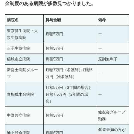
金制度のある病院が多数見つかりました。
病院名
貸与金額
備考
東京健生病院・大
月額5万円
ー
泉生協病院
王子生協病院
月額5万円
ー
稲城市立病院
月額5万円
原則無利子
新富士病院グルー
月額7万円（看護師）月額5
ー
プ
万円（准看護師）
月額5万円（3年間の場合）
青梅成木台病院
月額7.5万円（2年間の場
ー
合）
健友会グループ
中野共立病院
月額5万円
勤務
40歳未満の方が
池上総合病院
月額6万円