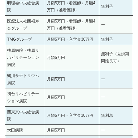
明理会中央総合病
月額5万円（看護師）月額4
無利子
院
万円（准看護師）
医療法人社団福寿
月額5万円（看護師）月額4
ー
会グループ
万円（准看護師）
TMGグループ
月額5万円・入学金30万円
無利子
柳原病院・柳原リ
無利子（返済期
ハビリテーション
月額5万円
間延長可）
病院
鶴川サナトリウム
月額5万円
ー
病院
初台リハビリテー
月額5万円
ー
ション病院
西東京中央総合病
月額5万円・入学金30万円
無利息
院
大田病院
月額5万円
ー