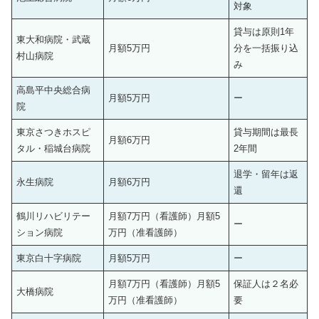
対象
貸与は原則1年
東大和病院・武蔵
月額5万円
分を一括振り込
村山病院
み
高島平中央総合病
月額5万円
ー
院
東京さつきホスピ
貸与期間は最長
月額6万円
タル・稲城台病院
2年間
退学・留年は返
永生病院
月額6万円
還
鶴川リハビリテー
月額7万円（看護師）月額5
ー
ション病院
万円（准看護師）
東京白十字病院
月額5万円
ー
月額7万円（看護師）月額5
保証人は２名必
大橋病院
万円（准看護師）
要