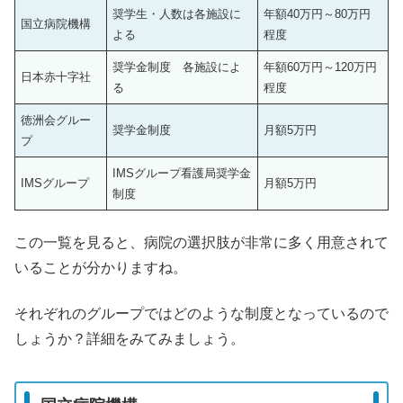
奨学生・人数は各施設に
年額40万円～80万円
国立病院機構
よる
程度
奨学金制度 各施設によ
年額60万円～120万円
日本赤十字社
る
程度
徳洲会グルー
奨学金制度
月額5万円
プ
IMSグループ看護局奨学金
IMSグループ
月額5万円
制度
この一覧を見ると、病院の選択肢が非常に多く用意されて
いることが分かりますね。
それぞれのグループではどのような制度となっているので
しょうか？詳細をみてみましょう。