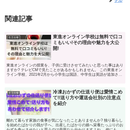
テル
関連記事
東進オンライン学校は無料で口コ
生活全般
ミもいい!その理由や魅力を大公
開!
東進オンラインの授業を、子供に受けさせてみたいと思った事はあり
ますか? テレビCMで見たことがあるかもしれません。 この東進オン
ライン学校、2021年2月から小学生は国語、中学生は英語が追加され
ました。 東進っ...
冷凍おかずの仕送り便は愛情こめ
生活全般
て!!送り方や運送会社別の注意点
を紹介
離れて暮らす家族の食事が気になったことありませんか? 独り暮らし
を始めたばかりの我が子へ、出産したばかりの娘へ栄養たっぷりのお
かずを食べさせたいと思うのは母親なら分かりますよね。 他にも単