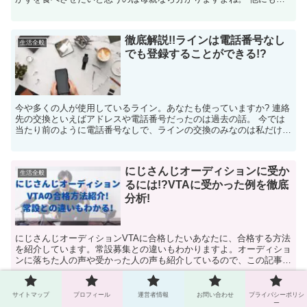
身赴任の夫や高齢の両親へ、食事の負担を...
徹底解説!!ラインは電話番号なし
生活全般
でも登録することができる!?
今や多くの人が使用しているライン。あなたも使っていますか? 連絡
先の交換といえばアドレスや電話番号だったのは過去の話。 今では
当たり前のように電話番号なしで、ラインの交換のみなのは私だけで
はないはずです。 実際に、最近はラ...
にじさんじオーディションに受か
生活全般
るには!?VTAに受かった例を徹底
分析!
にじさんじオーディションVTAに合格したいあなたに、合格する方法
を紹介しています。常設募集との違いもわかりますよ。オーディショ
ンに落ちた人の声や受かった人の声も紹介しているので、この記事を
読めば必ず合格に必要な情報を理解できます。
サイトマップ
プロフィール
運営者情報
お問い合わせ
プライバシーポリシ
距離を置く期間は決めておく!連
ー
生活全般