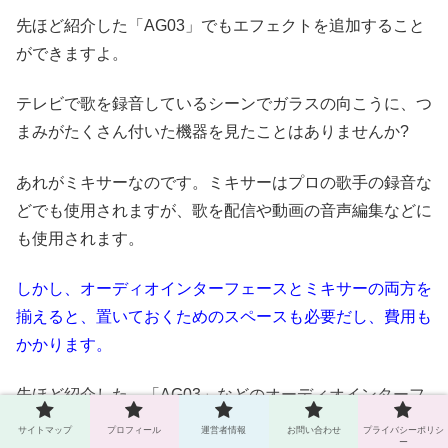
先ほど紹介した「AG03」でもエフェクトを追加すること
ができますよ。
テレビで歌を録音しているシーンでガラスの向こうに、つ
まみがたくさん付いた機器を見たことはありませんか?
あれがミキサーなのです。ミキサーはプロの歌手の録音な
どでも使用されますが、歌を配信や動画の音声編集などに
も使用されます。
しかし、オーディオインターフェースとミキサーの両方を
揃えると、置いておくためのスペースも必要だし、費用も
かかります。
先ほど紹介した、「AG03」などのオーディオインターフ
ェース内蔵のミキサーを購入することをおすすめします。
サイトマップ
プロフィール
運営者情報
お問い合わせ
プライバシーポリシ
ー