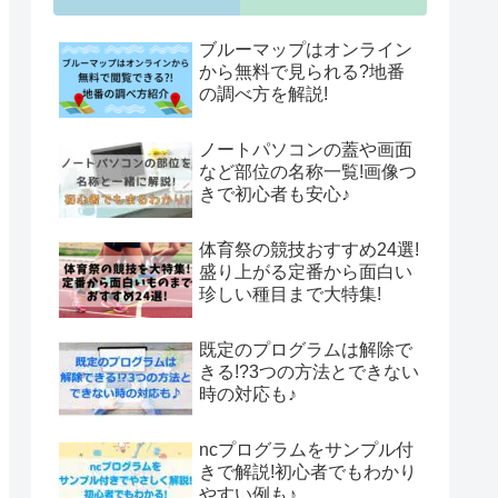
ブルーマップはオンライン
から無料で見られる?地番
の調べ方を解説!
ノートパソコンの蓋や画面
など部位の名称一覧!画像つ
きで初心者も安心♪
体育祭の競技おすすめ24選!
盛り上がる定番から面白い
珍しい種目まで大特集!
既定のプログラムは解除で
きる!?3つの方法とできない
時の対応も♪
ncプログラムをサンプル付
きで解説!初心者でもわかり
やすい例も♪