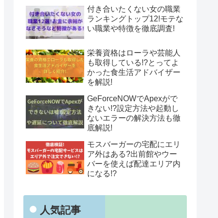
付き合いたくない女の職業
ランキングトップ12!モテな
い職業や特徴を徹底調査!
栄養資格はローラや芸能人
も取得している!?とってよ
かった食生活アドバイザー
を解説!
GeForceNOWでApexがで
きない!?設定方法や起動し
ないエラーの解決方法も徹
底解説!
モスバーガーの宅配にエリ
ア外はある?出前館やウー
バーを使えば配達エリア内
になる!?
人気記事