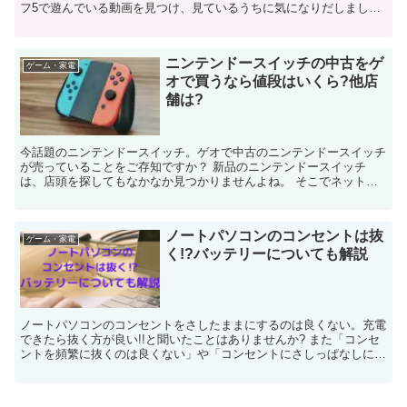
フ5で遊んでいる動画を見つけ、見ているうちに気になりだしまし
た。 グラセフ5は、友達ともオンラインで遊...
ニンテンドースイッチの中古をゲ
ゲーム・家電
オで買うなら値段はいくら?他店
舗は?
今話題のニンテンドースイッチ。ゲオで中古のニンテンドースイッチ
が売っていることをご存知ですか？ 新品のニンテンドースイッチ
は、店頭を探してもなかなか見つかりませんよね。 そこでネット通
販やメルカリを見ると、定価より高い値段で取引...
ノートパソコンのコンセントは抜
ゲーム・家電
く!?バッテリーについても解説
ノートパソコンのコンセントをさしたままにするのは良くない。充電
できたら抜く方が良い!!と聞いたことはありませんか? また「コンセ
ントを頻繁に抜くのは良くない」や「コンセントにさしっぱなしにす
るのは良くない」とも聞きますよね。 パ...