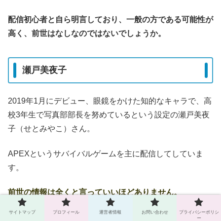
配信初心者と自ら明言しており、一般の方である可能性が
高く、前世はなしなのではないでしょうか。
瀬戸美夜子
2019年1月にデビュー、眼鏡をかけた知的なキャラで、高
校3年生で写真部部長を努めているという設定の瀬戸美夜
子（せとみやこ）さん。
APEXというサバイバルゲームを主に配信してしていま
す。
前世の情報は全くと言っていいほどありません。
サイトマップ
プロフィール
運営者情報
お問い合わせ
プライバシーポリシ
オーディションで合格したvtuberであり配信経験がない
ー