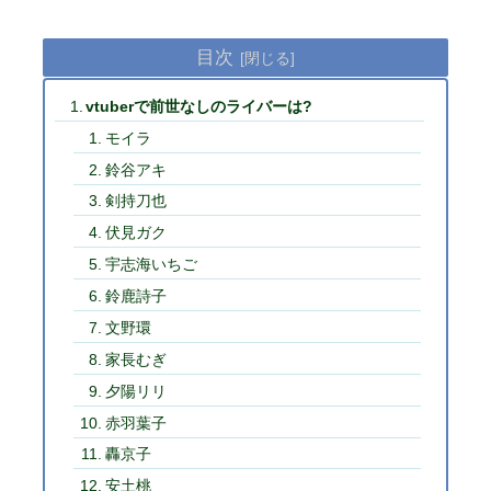
目次
vtuberで前世なしのライバーは?
モイラ
鈴谷アキ
剣持刀也
伏見ガク
宇志海いちご
鈴鹿詩子
文野環
家長むぎ
夕陽リリ
赤羽葉子
轟京子
安土桃