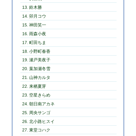
鈴木勝
卯月コウ
神田笑一
雨森小夜
町田ちま
小野町春香
瀬戸美夜子
葉加瀬冬雪
山神カルタ
来栖夏芽
空星きらめ
朝日南アカネ
周央サンゴ
北小路ヒスイ
東堂コハク