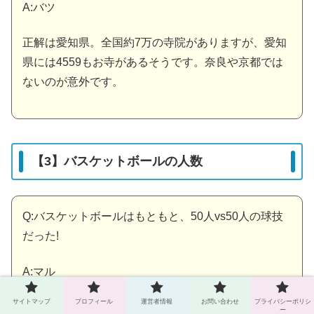
A:バツ
正解は愛知県。全国約7万の寺院がありますが、愛知
県には4559もお寺があるそうです。奈良や京都では
ないのが意外です。
【3】バスケットボールの人数
Q:バスケットボールはもともと、50人vs50人の球技
だった!
A:マル
サイトマップ
プロフィール
運営者情報
お問い合わせ
プライバシーポリシ
考案された当初、大学で50人vs50人のバスケットボ
ー