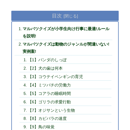
目次
マルバツクイズが小学生向け行事に最適!ルール
を説明!
マルバツクイズは動物のジャンルが間違いない!
実例案!
【1】パンダのしっぽ
【2】犬の歯は何本
【3】コウテイペンギンの育児
【4】ミツバチの労働力
【5】コアラの睡眠時間
【6】ゴリラの求愛行動
【7】オジサンという生物
【8】カピバラの速度
【9】鳥の味覚