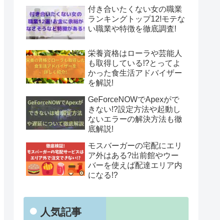
付き合いたくない女の職業
ランキングトップ12!モテな
い職業や特徴を徹底調査!
栄養資格はローラや芸能人
も取得している!?とってよ
かった食生活アドバイザー
を解説!
GeForceNOWでApexがで
きない!?設定方法や起動し
ないエラーの解決方法も徹
底解説!
モスバーガーの宅配にエリ
ア外はある?出前館やウー
バーを使えば配達エリア内
になる!?
人気記事