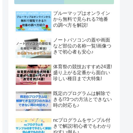
ブルーマップはオンライン
から無料で見られる?地番
の調べ方を解説!
ノートパソコンの蓋や画面
など部位の名称一覧!画像つ
きで初心者も安心♪
体育祭の競技おすすめ24選!
盛り上がる定番から面白い
珍しい種目まで大特集!
既定のプログラムは解除で
きる!?3つの方法とできない
時の対応も♪
ncプログラムをサンプル付
きで解説!初心者でもわかり
やすい例も♪