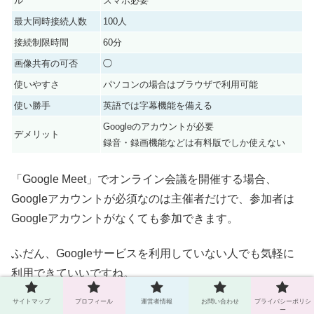
ル
スマホ必要
最大同時接続人数
100人
接続制限時間
60分
画像共有の可否
◯
使いやすさ
パソコンの場合はブラウザで利用可能
使い勝手
英語では字幕機能を備える
Googleのアカウントが必要
デメリット
録音・録画機能などは有料版でしか使えない
「Google
Meet」で
オンライン
会議を開催する場合、
Google
アカウント
が必須なのは主催者だけで、参加者は
Google
アカウント
がなくても参加できます。
ふだん、
Google
サービスを利用していない人でも気軽に
利用できていいですね。
サイトマップ
プロフィール
運営者情報
お問い合わせ
プライバシーポリシ
バーチャル背景機能は、残念ながら搭載されていません。
ー