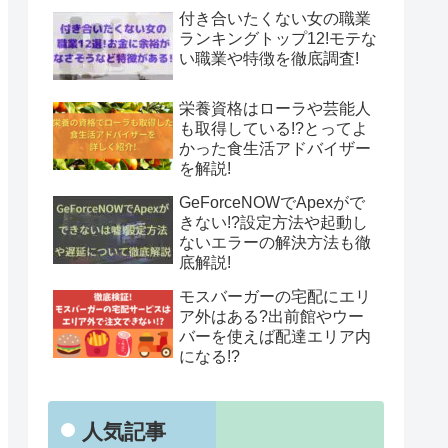
付き合いたくない女の職業
ランキングトップ12!モテな
い職業や特徴を徹底調査!
栄養資格はローラや芸能人
も取得している!?とってよ
かった食生活アドバイザー
を解説!
GeForceNOWでApexがで
きない!?設定方法や起動し
ないエラーの解決方法も徹
底解説!
モスバーガーの宅配にエリ
ア外はある?出前館やウー
バーを使えば配達エリア内
になる!?
人気記事