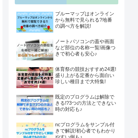
ブルーマップはオンライン
から無料で見られる?地番
の調べ方を解説!
ノートパソコンの蓋や画面
など部位の名称一覧!画像つ
きで初心者も安心♪
体育祭の競技おすすめ24選!
盛り上がる定番から面白い
珍しい種目まで大特集!
既定のプログラムは解除で
きる!?3つの方法とできない
時の対応も♪
ncプログラムをサンプル付
きで解説!初心者でもわかり
やすい例も♪