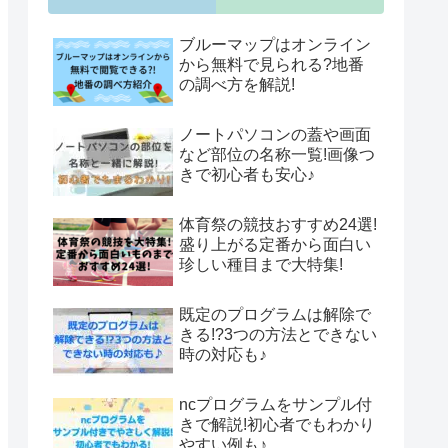
ブルーマップはオンライン
から無料で見られる?地番
の調べ方を解説!
ノートパソコンの蓋や画面
など部位の名称一覧!画像つ
きで初心者も安心♪
体育祭の競技おすすめ24選!
盛り上がる定番から面白い
珍しい種目まで大特集!
既定のプログラムは解除で
きる!?3つの方法とできない
時の対応も♪
ncプログラムをサンプル付
きで解説!初心者でもわかり
やすい例も♪