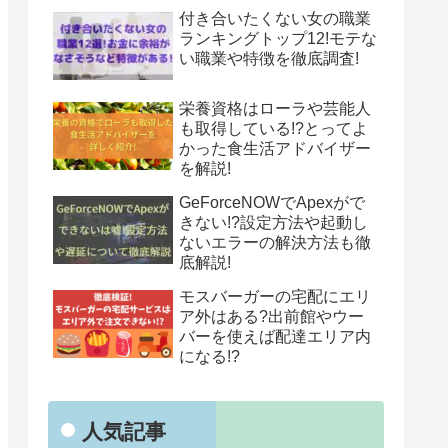
付き合いたくない女の職業
ランキングトップ12!モテな
い職業や特徴を徹底調査!
栄養資格はローラや芸能人
も取得している!?とってよ
かった食生活アドバイザー
を解説!
GeForceNOWでApexがで
きない!?設定方法や起動し
ないエラーの解決方法も徹
底解説!
モスバーガーの宅配にエリ
ア外はある?出前館やウー
バーを使えば配達エリア内
になる!?
人気記事