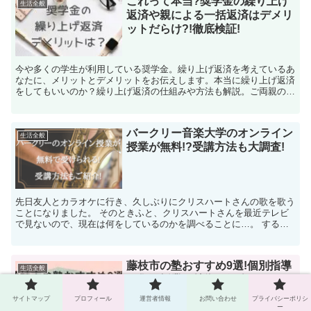
これって本当?奨学金の繰り上げ
生活全般
返済や親による一括返済はデメリ
ットだらけ?!徹底検証!
今や多くの学生が利用している奨学金。繰り上げ返済を考えているあ
なたに、メリットとデメリットをお伝えします。本当に繰り上げ返済
をしてもいいのか？繰り上げ返済の仕組みや方法も解説。ご両親の援
助を受ける場合の注意点もあわせて説明します。
バークリー音楽大学のオンライン
生活全般
授業が無料!?受講方法も大調査!
先日友人とカラオケに行き、久しぶりにクリスハートさんの歌を歌う
ことになりました。 そのときふと、クリスハートさんを最近テレビ
で見ないので、現在は何をしているのかを調べることに…。 する
と、現在は芸能活動を辞めて、アメリカのバークリー音楽...
藤枝市の塾おすすめ9選!個別指導
生活全般
や集団授業の特徴も紹介します
サイトマップ
プロフィール
運営者情報
お問い合わせ
プライバシーポリシ
ー