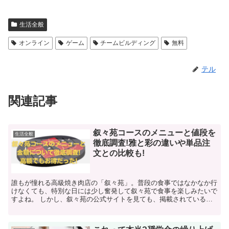
生活全般
オンライン
ゲーム
チームビルディング
無料
テル
関連記事
叙々苑コースのメニューと値段を
生活全般
徹底調査!雅と彩の違いや単品注
文との比較も!
誰もが憧れる高級焼き肉店の「叙々苑」。普段の食事ではなかなか行
けなくても、特別な日には少し奮発して叙々苑で食事を楽しみたいで
すよね。 しかし、叙々苑の公式サイトを見ても、掲載されているの
はコース名と金額だけ。 しかも店舗によっ...