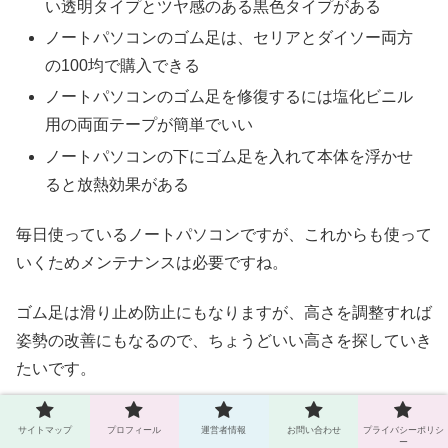
い透明タイプとツヤ感のある黒色タイプがある
ノートパソコンのゴム足は、セリアとダイソー両方
の100均で購入できる
ノートパソコンのゴム足を修復するには塩化ビニル
用の両面テープが簡単でいい
ノートパソコンの下にゴム足を入れて本体を浮かせ
ると放熱効果がある
毎日使っているノートパソコンですが、これからも使って
いくためメンテナンスは必要ですね。
ゴム足は滑り止め防止にもなりますが、高さを調整すれば
姿勢の改善にもなるので、ちょうどいい高さを探していき
たいです。
冷却対策については、知らなかったことが多かったので勉
サイトマップ
プロフィール
運営者情報
お問い合わせ
プライバシーポリシ
ー
強になりました。