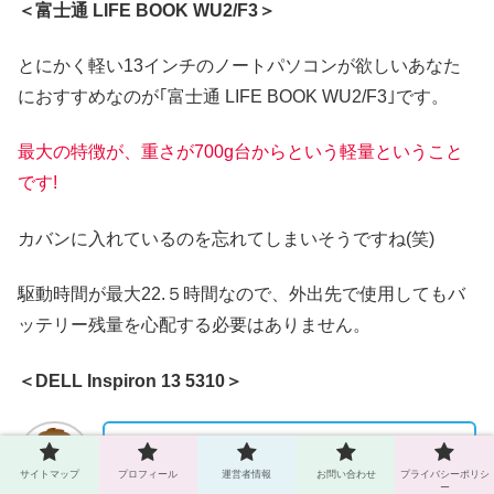
＜富士通 LIFE BOOK WU2/F3＞
とにかく軽い13インチのノートパソコンが欲しいあなた
におすすめなのが｢富士通 LIFE BOOK WU2/F3｣です。
最大の特徴
が
、
重さが700g台からという軽量ということ
です!
カバンに入れているのを忘れてしまいそうですね(笑)
駆動時間が最大22.５時間なので、外出先で使用してもバ
ッテリー残量を心配する必要はありません。
＜DELL Inspiron 13 5310＞
性能もそれなりに欲しいけど、なるべく安め
なのがいい。
サイトマップ
プロフィール
運営者情報
お問い合わせ
プライバシーポリシ
ー