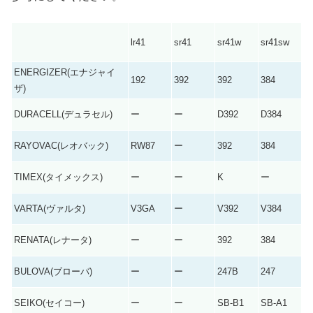
lr41
sr41
sr41w
sr41sw
ENERGIZER(エナジャイ
192
392
392
384
ザ)
DURACELL(デュラセル)
ー
ー
D392
D384
RAYOVAC(レオバック)
RW87
ー
392
384
TIMEX(タイメックス)
ー
ー
K
ー
VARTA(ヴァルタ)
V3GA
ー
V392
V384
RENATA(レナータ)
ー
ー
392
384
BULOVA(ブローバ)
ー
ー
247B
247
SEIKO(セイコー)
ー
ー
SB-B1
SB-A1