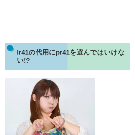
lr41の代用にpr41を選んではいけな
い!?