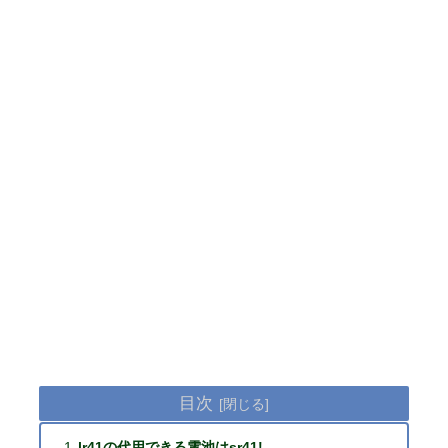
目次
lr41の代用できる電池はsr41!