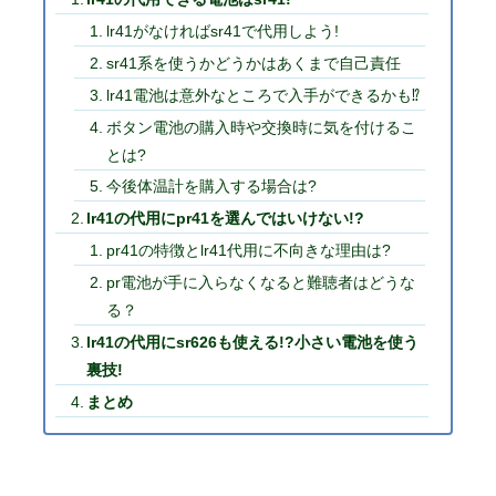
lr41がなければsr41で代用しよう!
sr41系を使うかどうかはあくまで自己責任
lr41電池は意外なところで入手ができるかも⁉︎
ボタン電池の購入時や交換時に気を付けるこ
とは?
今後体温計を購入する場合は?
lr41の代用にpr41を選んではいけない!?
pr41の特徴とlr41代用に不向きな理由は?
pr電池が手に入らなくなると難聴者はどうな
る？
lr41の代用にsr626も使える!?小さい電池を使う
裏技!
まとめ