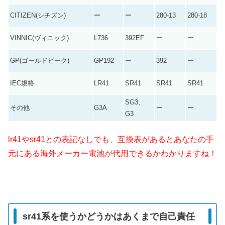
CITIZEN(シチズン)
ー
ー
280-13
280-18
VINNIC(ヴィニック)
L736
392EF
ー
ー
GP(ゴールドピーク)
GP192
ー
392
ー
IEC規格
LR41
SR41
SR41
SR41
SG3、
その他
G3A
ー
ー
G3
lr41やsr41との表記なしでも、互換表があるとあなたの手
元にある海外メーカー電池が代用できるかわかりますね！
sr41系を使うかどうかはあくまで自己責任