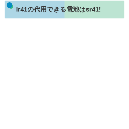
lr41の代用できる電池はsr41!