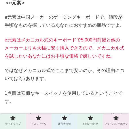
＜e元素＞
e元素は中国メーカーのゲーミングキーボードで、値段が
手頃なものを探しているあなたにおすすめの商品ですよ。
e元素はメカニカル式
の
キーボード
で
5,000円前後と他の
メーカーよりも大幅に安く購入できるので、メカニカル式
を試したいあなたにはお手頃な価格で嬉しいですね。
ではなぜメカニカル式でここまで安いのか、その理由につ
いては2点あります。
1点目は安価なキースイッチを使用しているということで
す。
メカニカル式のキースイッチは主にドイツのCherry社が有
名ですが、e元素はOUTEMU社のCherry MX互換のキース
サイトマップ
プロフィール
運営者情報
お問い合わせ
プライバシーポリシ
ー