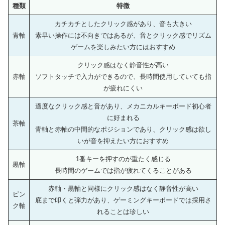
種類
特徴
カチカチとしたクリック感があり、音も大きい
青軸
素早い操作には不向きではあるが、音とクリック感でリズム
ゲームを楽しみたい方にはおすすめ
クリック感はなく静音性が高い
赤軸
ソフトタッチで入力ができるので、長時間使用していても指
が疲れにくい
適度なクリック感と音があり、メカニカルキーボード初心者
に好まれる
茶軸
青軸と赤軸の中間的なポジションであり、クリック感は欲し
いが音を抑えたい方におすすめ
1番キーを押すのが重たく感じる
黒軸
長時間のゲームでは指が疲れてくることがある
赤軸・黒軸と同様にクリック感はなく静音性が高い
ピン
底まで叩くと弾力があり、ゲーミングキーボードでは採用さ
ク軸
れることは珍しい