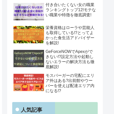
付き合いたくない女の職業
ランキングトップ12!モテな
い職業や特徴を徹底調査!
栄養資格はローラや芸能人
も取得している!?とってよ
かった食生活アドバイザー
を解説!
GeForceNOWでApexがで
きない!?設定方法や起動し
ないエラーの解決方法も徹
底解説!
モスバーガーの宅配にエリ
ア外はある?出前館やウー
バーを使えば配達エリア内
になる!?
人気記事