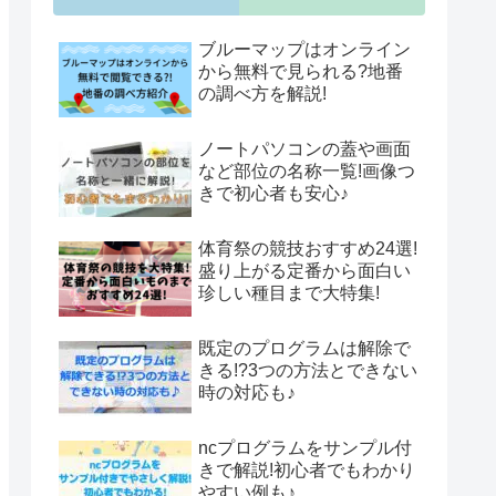
ブルーマップはオンライン
から無料で見られる?地番
の調べ方を解説!
ノートパソコンの蓋や画面
など部位の名称一覧!画像つ
きで初心者も安心♪
体育祭の競技おすすめ24選!
盛り上がる定番から面白い
珍しい種目まで大特集!
既定のプログラムは解除で
きる!?3つの方法とできない
時の対応も♪
ncプログラムをサンプル付
きで解説!初心者でもわかり
やすい例も♪