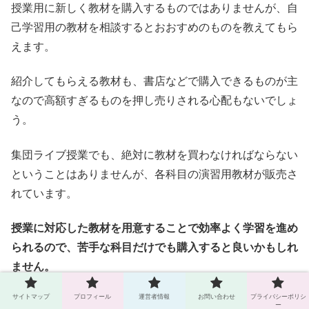
授業用に新しく教材を購入するものではありませんが、自
己学習用の教材を相談するとおおすめのものを教えてもら
えます。
紹介してもらえる教材も、書店などで購入できるものが主
なので高額すぎるものを押し売りされる心配もないでしょ
う。
集団ライブ授業でも、絶対に教材を買わなければならない
ということはありませんが、
各科目の演習用教材が販売さ
れています。
授業に対応した教材を用意することで効率よく学習を進め
られるので、苦手な科目だけでも購入すると良いかもしれ
ません。
サイトマップ
プロフィール
運営者情報
お問い合わせ
プライバシーポリシ
演習用教材も、書店やインターネットから1,000円～2,000
ー