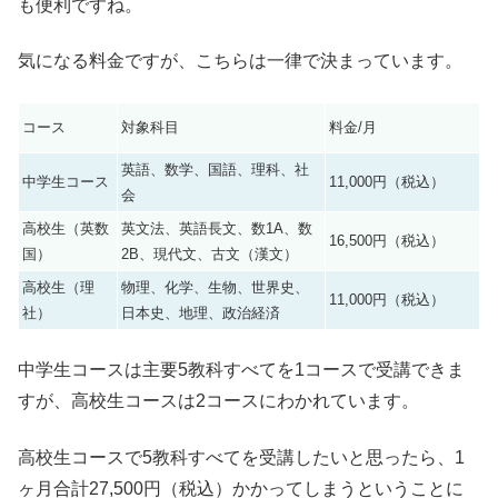
も便利ですね。
気になる料金ですが、こちらは一律で決まっています。
コース
対象科目
料金/月
英語、数学、国語、理科、社
中学生コース
11,000円（税込）
会
高校生（英数
英文法、英語長文、数1A、数
16,500円（税込）
国）
2B、現代文、古文（漢文）
高校生（理
物理、化学、生物、世界史、
11,000円（税込）
社）
日本史、地理、政治経済
中学生コースは主要5教科すべてを1コースで受講できま
すが、高校生コースは2コースにわかれています。
高校生コースで5教科すべてを受講したいと思ったら、1
ヶ月合計27,500円（税込）かかってしまうということに