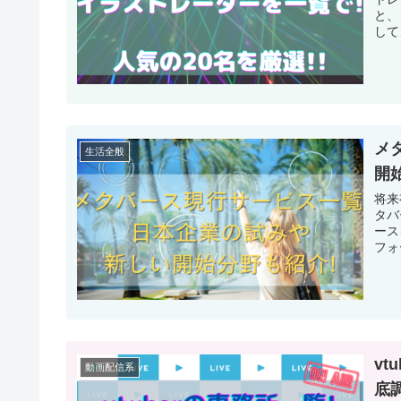
と、
して
メ
生活全般
開
将来
タバース。 アメリカのSNS
ース
v
動画配信系
底