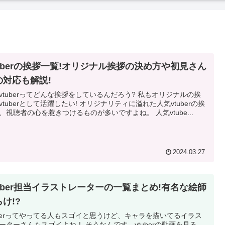
tuberの挨拶一覧!オリジナル挨拶の決め方や初見さん
の対応も解説!
tuberってどんな挨拶をしているんだろう? 私もオリジナルの挨
erとして活躍したい! オリジナリティに溢れた人気vtuberの挨
拶は、視聴者の心を惹きつけるものが多いですよね。 人気vtube...
2024.03.27
tuber担当イラストレーターの一覧まとめ!有名な絵師
け!?
uberってやってる人もスゴイと思うけど、キャラを描いてるイラス
さんもスゴイよね！ そうなんです。vtuberの動画を見る