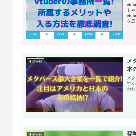
vt
トや
vt
を広
メ
生活全般
本
メタ
すく
われ
奨
生活全般