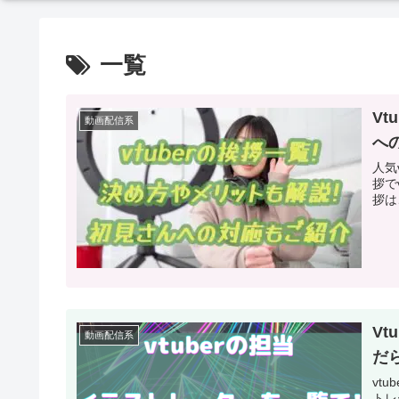
一覧
V
動画配信系
へ
人気v
拶でvtub
V
動画配信系
だら
vt
トレーター