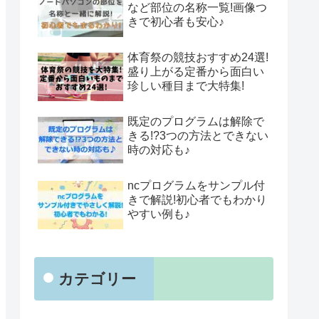
など部位の名称一覧!画像つ
きで初心者も安心♪
体育祭の競技おすすめ24選!
盛り上がる定番から面白い
珍しい種目まで大特集!
既定のプログラムは解除で
きる!?3つの方法とできない
時の対応も♪
ncプログラムをサンプル付
きで解説!初心者でもわかり
やすい例も♪
カテゴリー