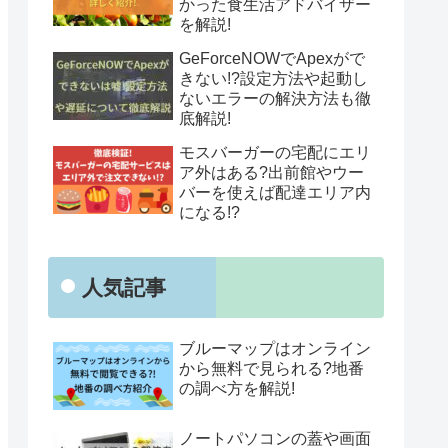
かった食生活アドバイザー
を解説!
GeForceNOWでApexがで
きない!?設定方法や起動し
ないエラーの解決方法も徹
底解説!
モスバーガーの宅配にエリ
ア外はある?出前館やウー
バーを使えば配達エリア内
になる!?
人気記事
ブルーマップはオンライン
から無料で見られる?地番
の調べ方を解説!
ノートパソコンの蓋や画面