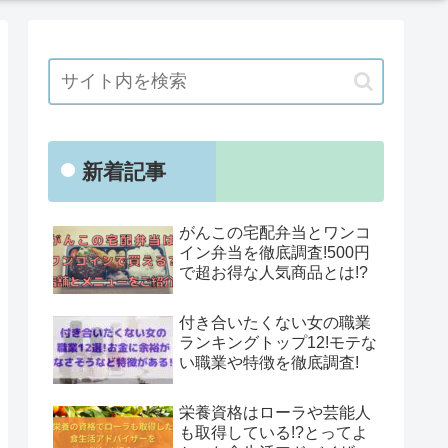
新着記事
がんこの宅配弁当とワンコ
イン弁当を徹底調査!500円
で超お得な人気商品とは!?
付き合いたくない女の職業
ランキングトップ12!モテな
い職業や特徴を徹底調査!
栄養資格はローラや芸能人
も取得している!?とってよ