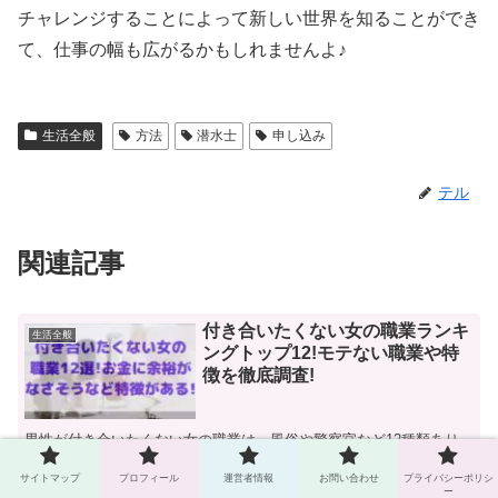
チャレンジすることによって新しい世界を知ることができ
て、仕事の幅も広がるかもしれませんよ♪
生活全般
方法
潜水士
申し込み
テル
関連記事
付き合いたくない女の職業ランキ
生活全般
ングトップ12!モテない職業や特
徴を徹底調査!
男性が付き合いたくない女の職業は、風俗や警察官など12種類あり
ます。 また、「付き合いたくない女の職業」にランクインする職業
には、健康面が心配、小うるさそうなど共通の理由があります。 こ
サイトマップ
プロフィール
運営者情報
お問い合わせ
プライバシーポリシ
の記事では、付き合いたくない女の職業を1...
ー