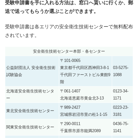
受験申請書を手に入れる方法は、窓口へ貰いに行くか、郵
送で送ってもらうか選ぶことができます。
受験申請書は各エリアの安全衛生技術センターで無料配布
されています。
安全衛生技術センター本部・各センター
〒101-0065
公益財団法人 安全衛生技術
東京都千代田区西神田3-8-1
03-5275-
試験協会
千代田ファーストビル東館9
1088
階
北海道安全衛生技術センタ
〒061-1407
0123-34-
ー
北海道恵庭市黄金北3-13
1171
〒989-2427
0223-23-
東北安全衛生技術センター
宮城県岩沼市里の杜1-1-15
3181
〒290-0011
0436-75-
関東安全衛生技術センター
千葉県市原市能満2089
1141