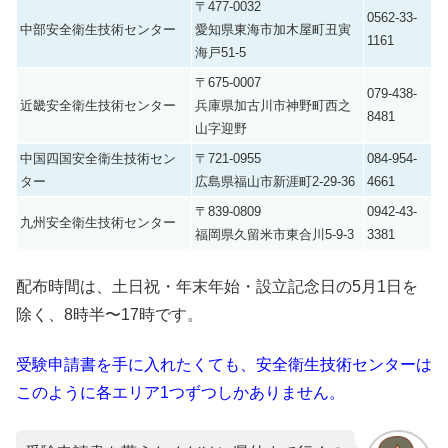
〒477-0032
0562-33-
中部安全衛生技術センター
愛知県東海市加木屋町丑寅
1161
海戸51-5
〒675-0007
079-438-
近畿安全衛生技術センター
兵庫県加古川市神野町西之
8481
山字迎野
中国四国安全衛生技術セン
〒721-0955
084-954-
ター
広島県福山市新涯町2-29-36
4661
〒839-0809
0942-43-
九州安全衛生技術センター
福岡県久留米市東合川5-9-3
3381
配布時間は、土日祝・年末年始・設立記念日の5月1日を
除く、8時半〜17時です。
受験申請書を手に入れたくても、安全衛生技術センターは
このように各エリア1つずつしかありません。