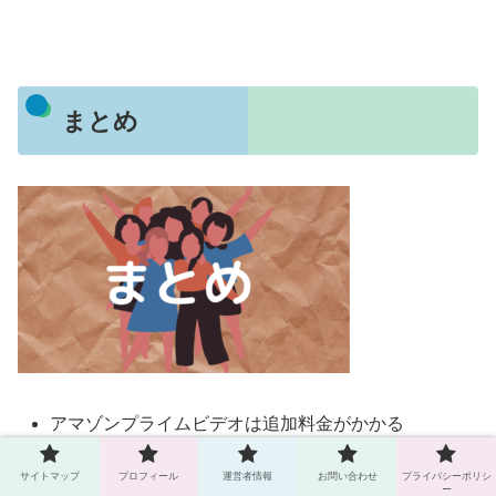
まとめ
アマゾンプライムビデオは追加料金がかかる
年会費と月会費は年会費の方がお得
サイトマップ
プロフィール
運営者情報
お問い合わせ
プライバシーポリシ
プライム会員になるとたくさんの特典が受けられる
ー