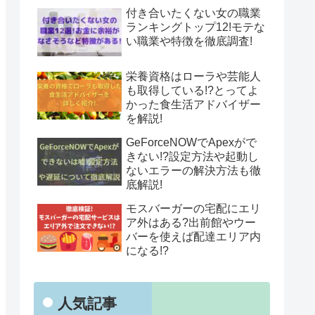
付き合いたくない女の職業
ランキングトップ12!モテな
い職業や特徴を徹底調査!
栄養資格はローラや芸能人
も取得している!?とってよ
かった食生活アドバイザー
を解説!
GeForceNOWでApexがで
きない!?設定方法や起動し
ないエラーの解決方法も徹
底解説!
モスバーガーの宅配にエリ
ア外はある?出前館やウー
バーを使えば配達エリア内
になる!?
人気記事