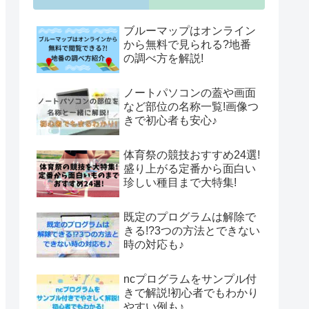
ブルーマップはオンライン
から無料で見られる?地番
の調べ方を解説!
ノートパソコンの蓋や画面
など部位の名称一覧!画像つ
きで初心者も安心♪
体育祭の競技おすすめ24選!
盛り上がる定番から面白い
珍しい種目まで大特集!
既定のプログラムは解除で
きる!?3つの方法とできない
時の対応も♪
ncプログラムをサンプル付
きで解説!初心者でもわかり
やすい例も♪