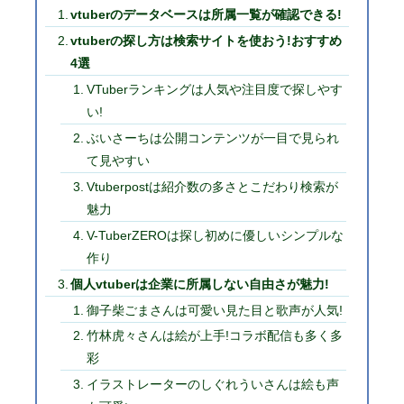
vtuberのデータベースは所属一覧が確認できる!
vtuberの探し方は検索サイトを使おう!おすすめ
4選
VTuberランキングは人気や注目度で探しやす
い!
ぶいさーちは公開コンテンツが一目で見られ
て見やすい
Vtuberpostは紹介数の多さとこだわり検索が
魅力
V-TuberZEROは探し初めに優しいシンプルな
作り
個人vtuberは企業に所属しない自由さが魅力!
御子柴ごまさんは可愛い見た目と歌声が人気!
竹林虎々さんは絵が上手!コラボ配信も多く多
彩
イラストレーターのしぐれういさんは絵も声