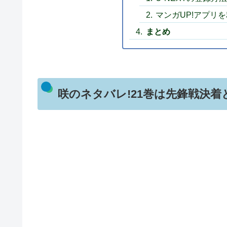
マンガUP!アプリ
まとめ
咲のネタバレ!21巻は先鋒戦決