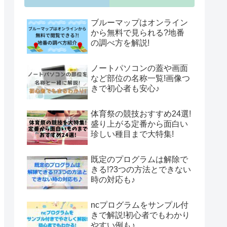
ブルーマップはオンライン
から無料で見られる?地番
の調べ方を解説!
ノートパソコンの蓋や画面
など部位の名称一覧!画像つ
きで初心者も安心♪
体育祭の競技おすすめ24選!
盛り上がる定番から面白い
珍しい種目まで大特集!
既定のプログラムは解除で
きる!?3つの方法とできない
時の対応も♪
ncプログラムをサンプル付
きで解説!初心者でもわかり
やすい例も♪