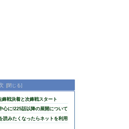
次
は先鋒戦決着と次鋒戦スタート
中心に!225話以降の展開について
話を読みたくなったらネットを利用
法