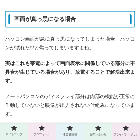
画面が真っ黒になる場合
パソコン画面が急に真っ黒になってしまった場合、パソコ
ンが壊れた!?と焦ってしまいますよね。
実はこれも帯電によって画面表示に関係している部分に不
具合が生じている場合があり、放電することで解決出来ま
す。
ノートパソコンのディスプレイ部分は内部の機能が正常に
作動していないと映像が出力されない仕組みになっていま
す。
画面の不具合の原因を調べるには、ディスプレイを他のモ
サイトマップ
プロフィール
運営者情報
お問い合わせ
プライバシーポリシ
ニターや映像出力機に接続して確認してみる方法が
おすす
ー