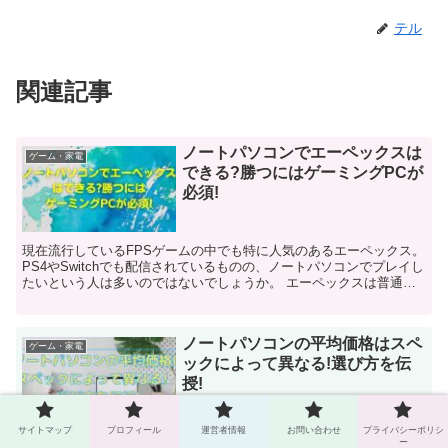
テル
関連記事
ノートパソコンでエーペックスは
ゲーム・家電
できる?勝つにはゲーミングPCが
必須!
現在流行しているFPSゲームの中でも特に人気のあるエーペックス。
PS4やSwitchでも配信されているものの、ノートパソコンでプレイし
たいという人は多いのではないでしょうか。 エーペックスは普通の
ノートパソコンでもプレイできま...
ノートパソコンの平均価格はスペ
ゲーム・家電
ックによって異なる!選び方を伝
授!
サイトマップ
プロフィール
運営者情報
お問い合わせ
プライバシーポリシ
初めてノートパソコンを購入するときって不安になりませんか? 私が
ー