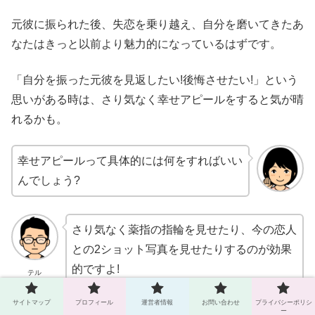
元彼に振られた後、失恋を乗り越え、自分を磨いてきたあ
なたはきっと以前より魅力的になっているはずです。
「自分を振った元彼を見返したい!後悔させたい!」という
思いがある時は、さり気なく幸せアピールをすると気が晴
れるかも。
幸せアピールって具体的には何をすればいい
んでしょう?
さり気なく薬指の指輪を見せたり、今の恋人
との2ショット写真を見せたりするのが効果
的ですよ!
テル
サイトマップ
プロフィール
運営者情報
お問い合わせ
プライバシーポリシ
元彼に今の自分の幸せな姿を見せることで、過去の恋愛に
ー