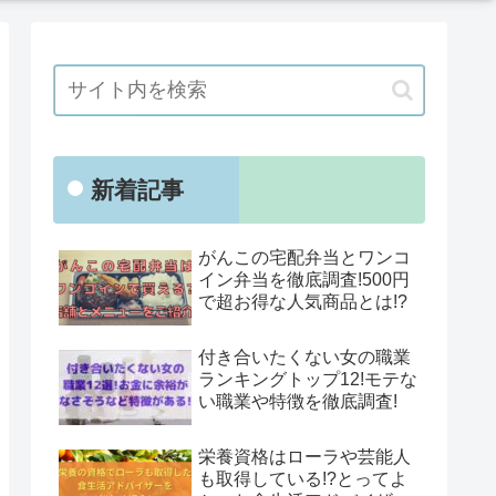
新着記事
がんこの宅配弁当とワンコ
イン弁当を徹底調査!500円
で超お得な人気商品とは!?
付き合いたくない女の職業
ランキングトップ12!モテな
い職業や特徴を徹底調査!
栄養資格はローラや芸能人
も取得している!?とってよ