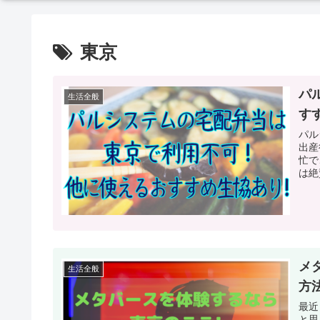
東京
パ
生活全般
す
パルシ
出産
忙で、5
は絶賛
メ
生活全般
方
最近
と思