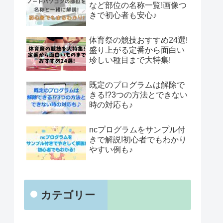
など部位の名称一覧!画像つ
きで初心者も安心♪
体育祭の競技おすすめ24選!
盛り上がる定番から面白い
珍しい種目まで大特集!
既定のプログラムは解除で
きる!?3つの方法とできない
時の対応も♪
ncプログラムをサンプル付
きで解説!初心者でもわかり
やすい例も♪
カテゴリー