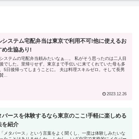
ルシステム宅配弁当は東京で利用不可!他に使えるお
すめ生協あり!
ステムの宅配弁当頼みたいなぁ…。 私がそう思ったのは二人目
後でした。里帰りせず、東京まで手伝いに来てくれていた母も多
日後帰ってしまうことに。 夫は料理スキルゼロ。そして長男
...
2023.12.26
タバースを体験するなら東京のここ!手軽に楽しめる
法を紹介
「メタバース」という言葉をよく聞くし、一度は体験しみたいな
ったことはありませんか。 しかし、いざ自宅で本格的にメタバー