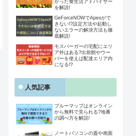
かった食生活アドバイザー
を解説!
GeForceNOWでApexがで
きない!?設定方法や起動し
ないエラーの解決方法も徹
底解説!
モスバーガーの宅配にエリ
ア外はある?出前館やウー
バーを使えば配達エリア内
になる!?
人気記事
ブルーマップはオンライン
から無料で見られる?地番
の調べ方を解説!
ノートパソコンの蓋や画面