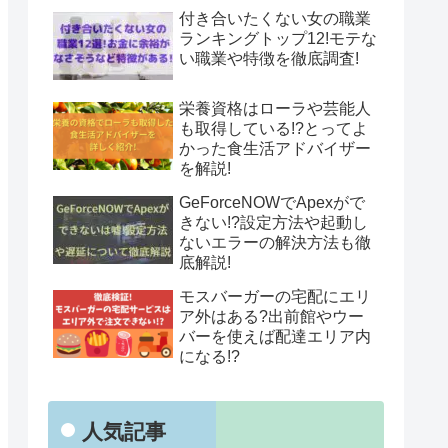
付き合いたくない女の職業
ランキングトップ12!モテな
い職業や特徴を徹底調査!
栄養資格はローラや芸能人
も取得している!?とってよ
かった食生活アドバイザー
を解説!
GeForceNOWでApexがで
きない!?設定方法や起動し
ないエラーの解決方法も徹
底解説!
モスバーガーの宅配にエリ
ア外はある?出前館やウー
バーを使えば配達エリア内
になる!?
人気記事