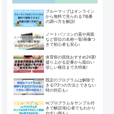
ブルーマップはオンライン
から無料で見られる?地番
の調べ方を解説!
ノートパソコンの蓋や画面
など部位の名称一覧!画像つ
きで初心者も安心♪
体育祭の競技おすすめ24選!
盛り上がる定番から面白い
珍しい種目まで大特集!
既定のプログラムは解除で
きる!?3つの方法とできない
時の対応も♪
ncプログラムをサンプル付
きで解説!初心者でもわかり
やすい例も♪