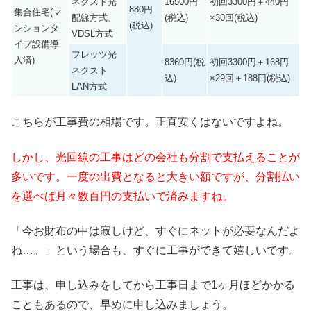
ネクスト光
16500円
初回3300円＋440円
880円
集合住宅(マ
配線方式、
(税込)
×30回(税込)
(税込)
ンションタ
VDSL方式
イプ設備導
フレッツ光
入済)
8360円(税
初回3300円＋168円
ネクスト
込)
×29回＋188円(税込)
LAN方式
こちらが工事費の相場です。正直安くはないですよね。
しかし、光回線の工事はどの会社も分割で支払えることが
多いです。一度の出費となると大きい額ですが、分割払い
を選べば月々数百円の支払いで済みますね。
「今お財布の中は寂しけど、すぐにネットが必要なんだよ
ね…。」という場合も、すぐに工事ができて嬉しいです。
工事は、申し込みをしてから工事日まで1ヶ月ほどかかる
こともあるので、早めに申し込みましょう。