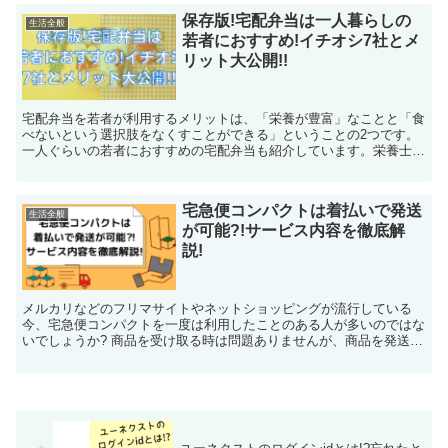
保存版!宅配弁当は一人暮らしの
生活全般
若者におすすめ!イチオシ7社とメ
リット大公開!!
宅配弁当を若者が利用するメリットは、「栄養が豊富」なことと「食
べないという選択肢をなくすことができる」ということの2つです。
一人ぐらいの若者におすすめの宅配弁当も紹介しています。栄養士や
シェフ監修のお弁当が多いのが特徴なので、最近栄養が偏っているな
と感じているあなたは要チェックです♪
宅急便コンパクトは着払いで発送
生活全般
が可能?!サービス内容を徹底解
説!
メルカリなどのフリマサイトやネットショッピングが流行している
今、宅急便コンパクトを一度は利用したことのある人が多いのではな
いでしょうか? 商品を受け取る時は問題ありませんが、商品を発送す
る際、着払いや元払い、料金や発送できる場所など知...