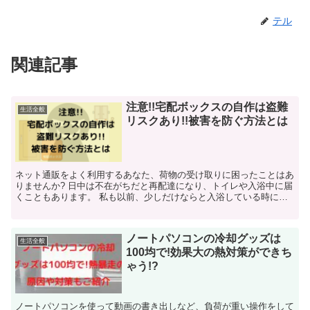
テル
関連記事
注意!!宅配ボックスの自作は盗難
生活全般
リスクあり!!被害を防ぐ方法とは
ネット通販をよく利用するあなた、荷物の受け取りに困ったことはあ
りませんか? 日中は不在がちだと再配達になり、トイレや入浴中に届
くこともあります。 私も以前、少しだけならと入浴している時に配
達が来てしまい、受け取れなかったことがあ...
ノートパソコンの冷却グッズは
生活全般
100均で!効果大の熱対策ができち
ゃう!?
ノートパソコンを使って動画の書き出しなど、負荷が重い操作をして