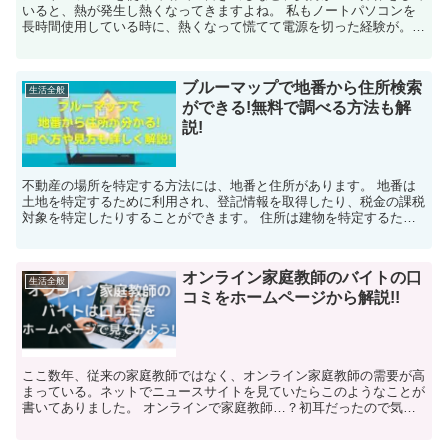
いると、熱が発生し熱くなってきますよね。 私もノートパソコンを
長時間使用している時に、熱くなって慌てて電源を切った経験が。
熱をもったままのノートパソコンを使用していると、不...
ブルーマップで地番から住所検索
生活全般
ができる!無料で調べる方法も解
説!
不動産の場所を特定する方法には、地番と住所があります。 地番は
土地を特定するために利用され、登記情報を取得したり、税金の課税
対象を特定したりすることができます。 住所は建物を特定するため
に利用され、郵便物などの配達先を特定できます。 ...
オンライン家庭教師のバイトの口
生活全般
コミをホームページから解説!!
ここ数年、従来の家庭教師ではなく、オンライン家庭教師の需要が高
まっている。ネットでニュースサイトを見ていたらこのようなことが
書いてありました。 オンラインで家庭教師…？初耳だったので気に
なって調べてみました。実際に利用している方の口コ...