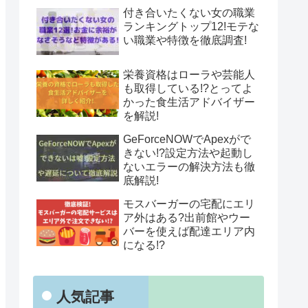
付き合いたくない女の職業
ランキングトップ12!モテな
い職業や特徴を徹底調査!
栄養資格はローラや芸能人
も取得している!?とってよ
かった食生活アドバイザー
を解説!
GeForceNOWでApexがで
きない!?設定方法や起動し
ないエラーの解決方法も徹
底解説!
モスバーガーの宅配にエリ
ア外はある?出前館やウー
バーを使えば配達エリア内
になる!?
人気記事