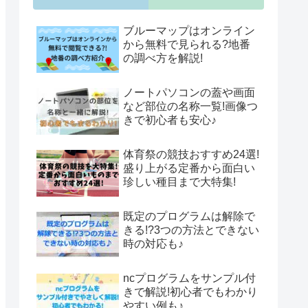
ブルーマップはオンライン
から無料で見られる?地番
の調べ方を解説!
ノートパソコンの蓋や画面
など部位の名称一覧!画像つ
きで初心者も安心♪
体育祭の競技おすすめ24選!
盛り上がる定番から面白い
珍しい種目まで大特集!
既定のプログラムは解除で
きる!?3つの方法とできない
時の対応も♪
ncプログラムをサンプル付
きで解説!初心者でもわかり
やすい例も♪