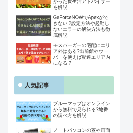
かった食生活アドバイザー
を解説!
GeForceNOWでApexがで
きない!?設定方法や起動し
ないエラーの解決方法も徹
底解説!
モスバーガーの宅配にエリ
ア外はある?出前館やウー
バーを使えば配達エリア内
になる!?
人気記事
ブルーマップはオンライン
から無料で見られる?地番
の調べ方を解説!
ノートパソコンの蓋や画面