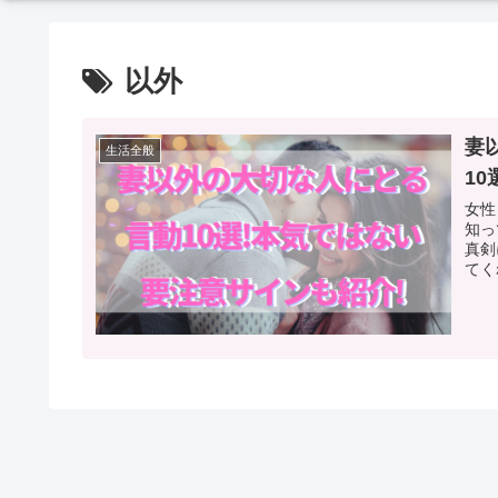
以外
妻
生活全般
1
女性
知って不安
真剣