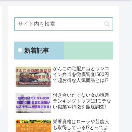
新着記事
がんこの宅配弁当とワンコ
イン弁当を徹底調査!500円
で超お得な人気商品とは!?
付き合いたくない女の職業
ランキングトップ12!モテな
い職業や特徴を徹底調査!
栄養資格はローラや芸能人
も取得している!?とってよ