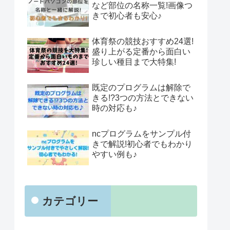
など部位の名称一覧!画像つ
きで初心者も安心♪
体育祭の競技おすすめ24選!
盛り上がる定番から面白い
珍しい種目まで大特集!
既定のプログラムは解除で
きる!?3つの方法とできない
時の対応も♪
ncプログラムをサンプル付
きで解説!初心者でもわかり
やすい例も♪
カテゴリー