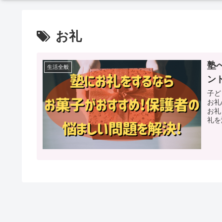
お礼
塾
生活全般
ン
子ど
お礼の品
お礼と
礼を