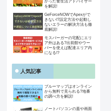
かった食生活アドバイザー
を解説!
GeForceNOWでApexがで
きない!?設定方法や起動し
ないエラーの解決方法も徹
底解説!
モスバーガーの宅配にエリ
ア外はある?出前館やウー
バーを使えば配達エリア内
になる!?
人気記事
ブルーマップはオンライン
から無料で見られる?地番
の調べ方を解説!
ノートパソコンの蓋や画面