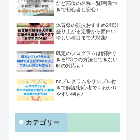
など部位の名称一覧!画像つ
きで初心者も安心♪
体育祭の競技おすすめ24選!
盛り上がる定番から面白い
珍しい種目まで大特集!
既定のプログラムは解除で
きる!?3つの方法とできない
時の対応も♪
ncプログラムをサンプル付
きで解説!初心者でもわかり
やすい例も♪
カテゴリー