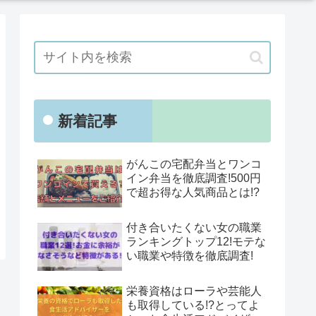
新着記事
がんこの宅配弁当とワンコ
イン弁当を徹底調査!500円
で超お得な人気商品とは!?
付き合いたくない女の職業
ランキングトップ12!モテな
い職業や特徴を徹底調査!
栄養資格はローラや芸能人
も取得している!?とってよ