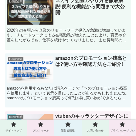
スカイプ会議のやり方を徹底解
動画配信系
説!便利な機能から問題まで大公
開!
2020年の春頃から企業のリモートワーク導入が急激に増加していま
す。 リモートワークによる在宅勤務が増えたことにより、育児や介
護をしながらでも、仕事を続けやすくなりました。 また長時間の通
勤も不要になるなど、良いこともたくさんあ...
amazonのプロモーション残高と
動画配信系
は?使い方や確認方法をご紹介!
amazonを利用するあなたは購入ページで「〜のプロモーション残高
を使用します」という表示を目にしたことがあるかもしれませんね。
amazonのプロモーション残高って何?お得に買い物ができるなら使
い方を知りたい! amaz...
vtuberのキャラクターデザインに
動画配信系
はコツがある!簡単に作れる方法
も♪
サイトマップ
プロフィール
運営者情報
お問い合わせ
プライバシーポリシ
ー