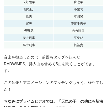
天野陽菜
森七菜
須賀圭介
小栗旬
夏美
本田翼
冨美
倍賞千恵子
天野凪
吉柳咲良
安井刑事
平泉成
高井刑事
梶裕貴
音楽を担当したのは、前回もタッグを組んだ
RADWIMPS。挿入曲も含めて5曲を聞くことができま
す。
この音楽とアニメーションのマッチングも良く、好評でし
た！
ちなみにプライムビデオでは、「天気の子」の他にも新海