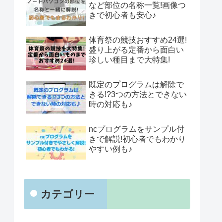
など部位の名称一覧!画像つ
きで初心者も安心♪
体育祭の競技おすすめ24選!
盛り上がる定番から面白い
珍しい種目まで大特集!
既定のプログラムは解除で
きる!?3つの方法とできない
時の対応も♪
ncプログラムをサンプル付
きで解説!初心者でもわかり
やすい例も♪
カテゴリー