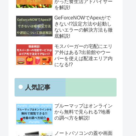
かった食生活アドバイザー
を解説!
GeForceNOWでApexがで
きない!?設定方法や起動し
ないエラーの解決方法も徹
底解説!
モスバーガーの宅配にエリ
ア外はある?出前館やウー
バーを使えば配達エリア内
になる!?
人気記事
ブルーマップはオンライン
から無料で見られる?地番
の調べ方を解説!
ノートパソコンの蓋や画面