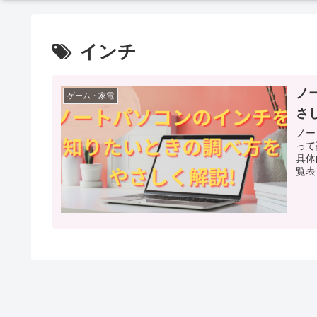
インチ
ノ
ゲーム・家電
さ
ノー
って
具体
覧表