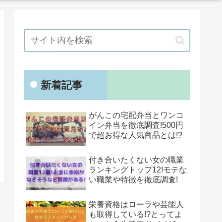
新着記事
がんこの宅配弁当とワンコ
イン弁当を徹底調査!500円
で超お得な人気商品とは!?
付き合いたくない女の職業
ランキングトップ12!モテな
い職業や特徴を徹底調査!
栄養資格はローラや芸能人
も取得している!?とってよ